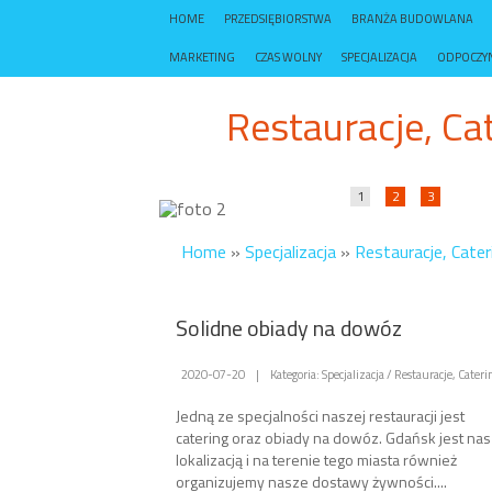
HOME
PRZEDSIĘBIORSTWA
BRANŻA BUDOWLANA
MARKETING
CZAS WOLNY
SPECJALIZACJA
ODPOCZY
Restauracje, Cate
1
2
3
Home
»
Specjalizacja
»
Restauracje, Cater
Solidne obiady na dowóz
2020-07-20
|
Kategoria: Specjalizacja / Restauracje, Cateri
Jedną ze specjalności naszej restauracji jest
catering oraz obiady na dowóz. Gdańsk jest na
lokalizacją i na terenie tego miasta również
organizujemy nasze dostawy żywności....