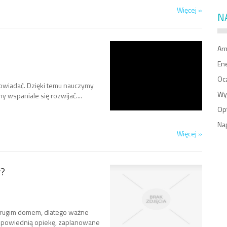
Więcej »
N
Ar
En
Oc
powiadać. Dzięki temu nauczymy
Wy
y wspaniale się rozwijać....
Op
Na
Więcej »
w?
 drugim domem, dlatego ważne
odpowiednią opiekę, zaplanowane