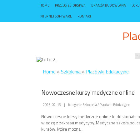
HOME
PRZEDSIĘBIORSTWA
BRANŻA BUDOWLANA
LOK
INTERNET SOFTWARE
KONTAKT
Pla
1
Home
»
Szkolenia
»
Placówki Edukacyjne
Nowoczesne kursy medyczne online
2025-02-13
|
Kategoria: Szkolenia / Placówki Edukacyjne
Nowoczesne kursy medyczne online to doskonała opc
wiedzę z zakresu medycyny. Medyczna szkoła police
kursów, które można...