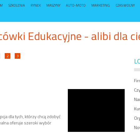
UM
SZKOLENIA
RYNEK
MASZYNY
AUTO-MOTO
MARKETING
CZAS WOLNY
cówki Edukacyjne - alibi dla ci
2
3
L
Fi
Czy
Na
Ku
ja dla tych, którzy chcą zdobyć
Or
alna oferuje szeroki wybór
No