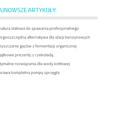
AJNOWSZE ARTYKUŁY:
matura stalowa do spawania profesjonalnego
ergooszczędna alternatywa dla stacji benzynowych
zyszczanie gazów z fermentacji organicznej
jątkowe prezenty z czekoladą.
tymalne rozwiązania dla wody kotłowej
prawa kompletna pompy sprzęgła