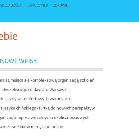
SPECJALIZACJA
ODPOCZYNEK
ZDROWIE
ebie
OSOWE WPISY:
rma zajmująca się kompleksową organizacją szkoleń
 słyszeliście już o daycare Warsaw?
uka jazdy w komfortowych warunkach
rs języka chińskiego- furtką do nowych perspektyw
ganizacja imprez weselnych i okolicznościowych
woczesne kursy medyczne online