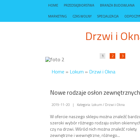
HOME
PRZEDSIĘBIORSTWA
BRANŻA BUDOWLANA
MARKETING
CZAS WOLNY
SPECJALIZACJA
ODPOCZY
Drzwi i Okna
1
2
3
Home
»
Lokum
»
Drzwi i Okna
Nowe rodzaje osłon zewnętrznych
2019-11-20
|
Kategoria: Lokum / Drzwi i Okna
W ofercie naszego sklepu można znaleźć bardz
szeroki wybór różnego rodzaju osłon okiennyc
czy na drzwi. Wśród nich można znaleźć rolety
zewnętrzne i wewnętrzne, różnego...