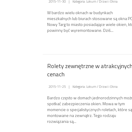
2015-11-30
|
Kategoria: Lokum / Drzwi i Okna
W bardzo wielu oknach w budynkach
mieszkalnych lub biurach stosowane są okna PC
Nowy Targ to miasto posiadające wiele okien, k
powinny być wyremontowane. Dziś...
Rolety zewnętrzne w atrakcyjnyc
cenach
2015-11-25
|
Kategoria: Lokum / Drzwi i Okna
Bardzo często w domach jednorodzinnych moż
spotkać zabezpieczenia okien. Mowa w tym
momencie o specjalistycznych roletach, które s
montowane na zewnątrz. Tego rodzaju
rozwiązania są...