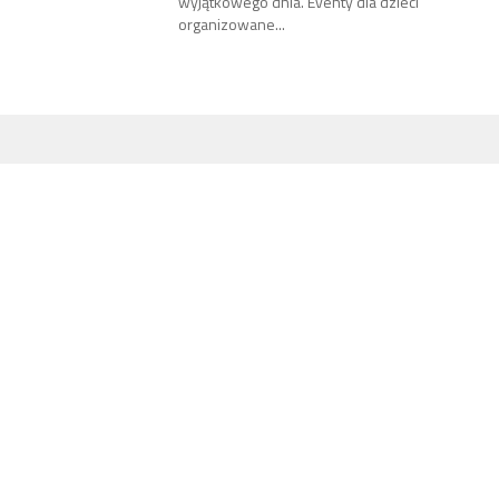
wyjątkowego dnia. Eventy dla dzieci
organizowane...