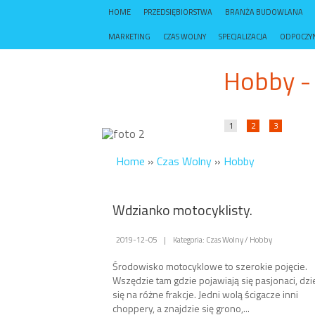
HOME
PRZEDSIĘBIORSTWA
BRANŻA BUDOWLANA
MARKETING
CZAS WOLNY
SPECJALIZACJA
ODPOCZY
Hobby - a
1
2
3
Home
»
Czas Wolny
»
Hobby
Wdzianko motocyklisty.
2019-12-05
|
Kategoria: Czas Wolny / Hobby
Środowisko motocyklowe to szerokie pojęcie.
Wszędzie tam gdzie pojawiają się pasjonaci, dzi
się na różne frakcje. Jedni wolą ścigacze inni
choppery, a znajdzie się grono,...