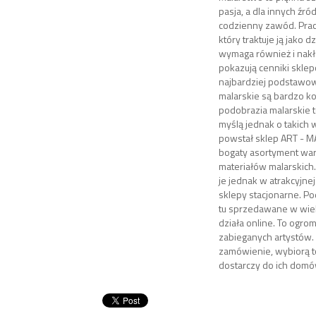
pasja, a dla innych źró
codzienny zawód. Praca
który traktuje ją jako 
wymaga również i nakł
pokazują cenniki skle
najbardziej podstawo
malarskie są bardzo 
podobrazia malarskie t
myślą jednak o takich
powstał sklep ART - MA
bogaty asortyment wa
materiałów malarskich.
je jednak w atrakcyjnej 
sklepy stacjonarne. Po
tu sprzedawane w wiel
działa online. To ogro
zabieganych artystów. 
zamówienie, wybiorą to
dostarczy do ich domó