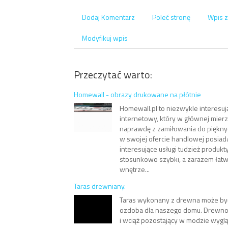
Dodaj Komentarz
Poleć stronę
Wpis z
Modyfikuj wpis
Przeczytać warto:
Homewall - obrazy drukowane na płótnie
Homewall.pl to niezwykle interesuj
internetowy, który w głównej mierz
naprawdę z zamiłowania do pięknyc
w swojej ofercie handlowej posiad
interesujące usługi tudzież produkt
stosunkowo szybki, a zarazem łat
wnętrze...
Taras drewniany.
Taras wykonany z drewna może by
ozdoba dla naszego domu. Drewno
i wciąż pozostający w modzie wygl