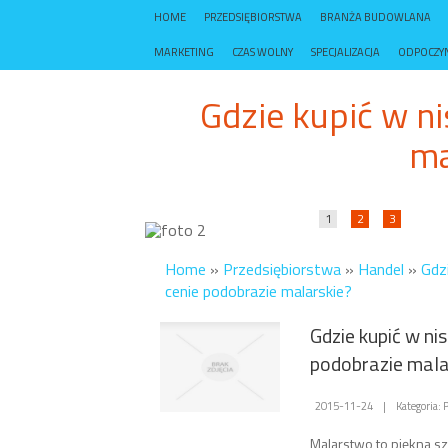
HOME
PRZEDSIĘBIORSTWA
BRANŻA BUDOWLANA
MARKETING
CZAS WOLNY
SPECJALIZACJA
ODPOCZY
Gdzie kupić w ni
ma
1
2
3
Home
»
Przedsiębiorstwa
»
Handel
»
Gdzi
cenie podobrazie malarskie?
Gdzie kupić w nis
podobrazie mala
2015-11-24
|
Kategoria:
Malarstwo to piękna sz