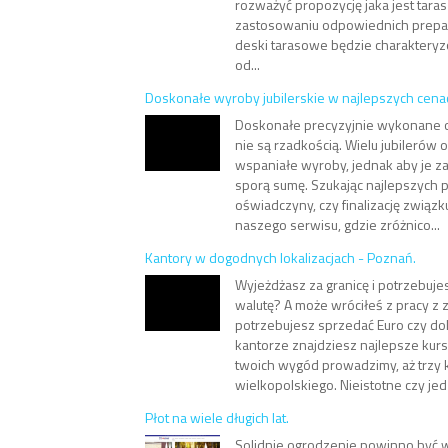
rozważyć propozycję jaka jest tara
zastosowaniu odpowiednich prepa
deski tarasowe będzie charakteryz
od...
Doskonałe wyroby jubilerskie w najlepszych cena
Doskonałe precyzyjnie wykonane o
nie są rzadkością. Wielu jubilerów 
wspaniałe wyroby, jednak aby je 
sporą sumę. Szukając najlepszych 
oświadczyny, czy finalizację związku
naszego serwisu, gdzie zróżnico...
Kantory w dogodnych lokalizacjach - Poznań.
Wyjeżdżasz za granicę i potrzebuj
walutę? A może wróciłeś z pracy z z
potrzebujesz sprzedać Euro czy d
kantorze znajdziesz najlepsze kurs
twoich wygód prowadzimy, aż trzy 
wielkopolskiego. Nieistotne czy jed
Płot na wiele długich lat.
Solidnie ogrodzenie powinno być 