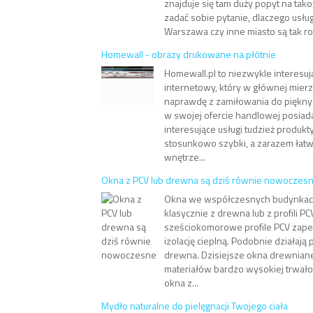
znajduje się tam duży popyt na takow
zadać sobie pytanie, dlaczego usłu
Warszawa czy inne miasto są tak roz
Homewall - obrazy drukowane na płótnie
Homewall.pl to niezwykle interesuj
internetowy, który w głównej mierz
naprawdę z zamiłowania do pięknyc
w swojej ofercie handlowej posiad
interesujące usługi tudzież produkt
stosunkowo szybki, a zarazem łat
wnętrze...
Okna z PCV lub drewna są dziś równie nowoczes
Okna we współczesnych budynka
klasycznie z drewna lub z profili 
sześciokomorowe profile PCV zape
izolację cieplną. Podobnie działają
drewna. Dzisiejsze okna drewnian
materiałów bardzo wysokiej trwało
okna z...
Mydło naturalne do pielęgnacji Twojego ciała