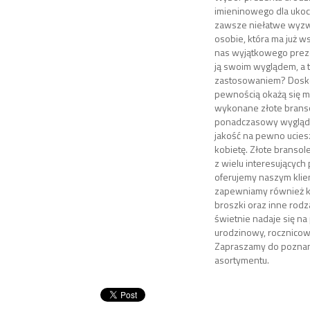
imieninowego dla ukoc
zawsze niełatwe wyzw
osobie, która ma już w
nas wyjątkowego preze
ją swoim wyglądem, a 
zastosowaniem? Dosk
pewnością okażą się m
wykonane złote branso
ponadczasowy wygląd
jakość na pewno ucie
kobietę. Złote bransole
z wielu interesujących 
oferujemy naszym klie
zapewniamy również kol
broszki oraz inne rodzaj
świetnie nadaje się na
urodzinowy, rocznicow
Zapraszamy do poznan
asortymentu.