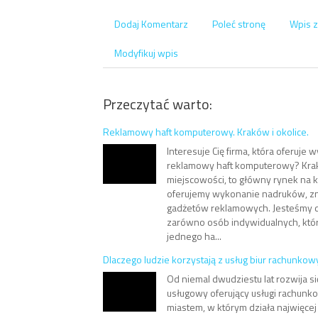
Dodaj Komentarz
Poleć stronę
Wpis z
Modyfikuj wpis
Przeczytać warto:
Reklamowy haft komputerowy. Kraków i okolice.
Interesuje Cię firma, która oferuje w
reklamowy haft komputerowy? Krak
miejscowości, to główny rynek na 
oferujemy wykonanie nadruków, z
gadżetów reklamowych. Jesteśmy d
zarówno osób indywidualnych, któ
jednego ha...
Dlaczego ludzie korzystają z usług biur rachunko
Od niemal dwudziestu lat rozwija s
usługowy oferujący usługi rachunk
miastem, w którym działa najwięcej 