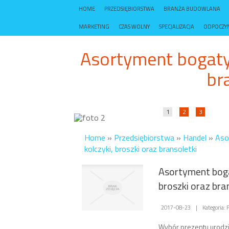
HOME
PRZEDSIĘBIORSTWA
BRANŻA BUDOWLANA
MARKETING
CZAS WOLNY
SPECJALIZACJA
ODPOCZY
Asortyment bogaty 
br
1
2
3
Home
»
Przedsiębiorstwa
»
Handel
»
Aso
kolczyki, broszki oraz bransoletki
Asortyment boga
broszki oraz bra
2017-08-23
|
Kategoria:
Wybór prezentu urod