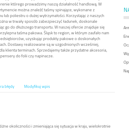
terenie którego prowadzimy naszą działalność handlową. W
N
tymencie można znaleźć taśmy spinające, wykonane z
u lub poliestru o dużej wytrzymałości. Korzystając z naszych
ożna w trwały sposób zabezpieczyć ładunek, doskonale
ąc go do dłuższego transportu. W naszej ofercie znajduje się
Ar
rzylepna taśma pakowa. Śląsk to region, w którym zaufało nam
En
rzedsiębiorców, uzyskując produkty pakowe o doskonałych
ach. Dostawy realizowane są w uzgodnionych wcześniej,
Oc
la klienta terminach. Sprzedajemy także przydatne akcesoria,
Wy
spensery do folii czy napinacze.
Op
Na
ra błędy
Modyfikuj wpis
żne okoliczności i zmieniająca się sytuacja w kraju, wielokrotnie