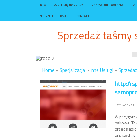
HOME
PRZEDSIĘBIORSTWA
BRANŻA BUDOWLANA
LOK
INTERNET SOFTWARE
KONTAKT
Sprzedaż taśmy 
1
Home
»
Specjalizacja
»
Inne Usługi
»
Sprzedaż
http://r
samoprz
2015-11-23
W przygotow
pakowe. Tow
przedsiębio
branżach, of