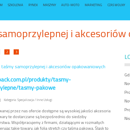
UM
SZKOLENIA
RYNEK
MASZYNY
AUTO-MOTO
MARKETING
CZAS WOLNY
samoprzylepnej i akcesorió
2
3
L
 taśmy samoprzylepnej i akcesoriów opakowaniowych
Gd
spack.com.pl/produkty/tasmy-
Now
ylepne/tasmy-pakowe
Pr
|
Kategoria: Specjalizacja / Inne Usługi
Now
Pro
anej przez nas ofercie dostępne są wysokiej jakości akcesoria
ary te dostarczane są bezpośrednio do siedziby
Ni
rstwa. Współpracujemy z firmami, działającymi w rozmaitych
erując takie towary, jak folia stretch czy taśma pakowa. Śląsk to