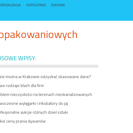
SPECJALIZACJA
ODPOCZYNEK
ZDROWIE
w opakowaniowych
OSOWE WPISY:
zie można w Krakowie odzyskać skasowane dane?
e rodzaje blach dla firm
oblem nieczystości na terenach nieskanalizowanych
oczesne wylęgarki i inkubatory do jaj
fesjonalne aukcje różnych dzieł sztuki
skie ceny prania dywanów