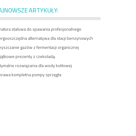
AJNOWSZE ARTYKUŁY:
matura stalowa do spawania profesjonalnego
ergooszczędna alternatywa dla stacji benzynowych
zyszczanie gazów z fermentacji organicznej
jątkowe prezenty z czekoladą.
tymalne rozwiązania dla wody kotłowej
prawa kompletna pompy sprzęgła