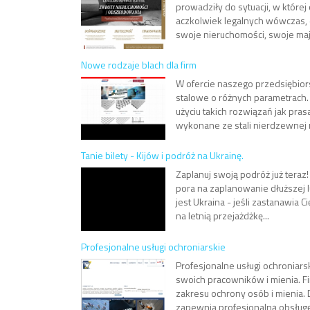
prowadziły do sytuacji, w które
aczkolwiek legalnych wówczas, de
swoje nieruchomości, swoje maj
Nowe rodzaje blach dla firm
W ofercie naszego przedsiębior
stalowe o różnych parametrach. 
użyciu takich rozwiązań jak pra
wykonane ze stali nierdzewnej n
Tanie bilety - Kijów i podróż na Ukrainę.
Zaplanuj swoją podróż już tera
pora na zaplanowanie dłuższej 
jest Ukraina - jeśli zastanawia 
na letnią przejażdżkę...
Profesjonalne usługi ochroniarskie
Profesjonalne usługi ochroniars
swoich pracowników i mienia. F
zakresu ochrony osób i mienia.
zapewnia profesjonalną obsługę 