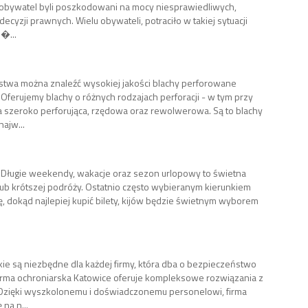
j obywatel byli poszkodowani na mocy niesprawiedliwych,
cyzji prawnych. Wielu obywateli, potraciło w takiej sytuacji
�...
stwa można znaleźć wysokiej jakości blachy perforowane
Oferujemy blachy o różnych rodzajach perforacji - w tym przy
sa szeroko perforująca, rzędowa oraz rewolwerowa. Są to blachy
ajw...
z! Długie weekendy, wakacje oraz sezon urlopowy to świetna
lub krótszej podróży. Ostatnio często wybieranym kierunkiem
Cię, dokąd najlepiej kupić bilety, kijów będzie świetnym wyborem
kie są niezbędne dla każdej firmy, która dba o bezpieczeństwo
irma ochroniarska Katowice oferuje kompleksowe rozwiązania z
 Dzięki wyszkolonemu i doświadczonemu personelowi, firma
na n...