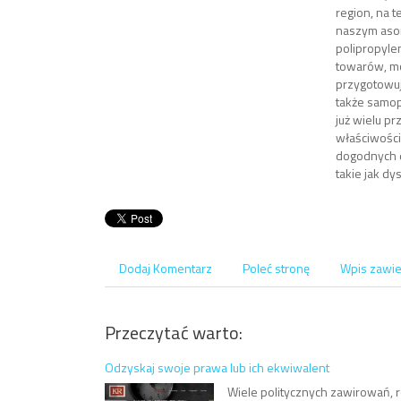
region, na 
naszym asor
polipropylen
towarów, m
przygotowuj
także samop
już wielu p
właściwości
dogodnych d
takie jak dy
Dodaj Komentarz
Poleć stronę
Wpis zawie
Przeczytać warto:
Odzyskaj swoje prawa lub ich ekwiwalent
Wiele politycznych zawirowań, ró