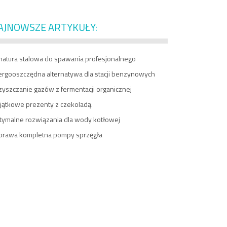
AJNOWSZE ARTYKUŁY:
matura stalowa do spawania profesjonalnego
ergooszczędna alternatywa dla stacji benzynowych
zyszczanie gazów z fermentacji organicznej
jątkowe prezenty z czekoladą.
tymalne rozwiązania dla wody kotłowej
prawa kompletna pompy sprzęgła