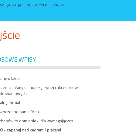
SPECJALIZACJA
ODPOCZYNEK
ZDROWIE
jście
OSOWE WPISY:
amy o lakier
rzedaż taśmy samoprzylepnej i akcesoriów
akowaniowych
alny format
woczesne panie firan
chanów to dom opieki dla wymagających
O - zapanuj nad kadrami i płacami