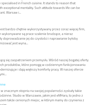
e specialised in French cuisine. It stands to reason that
 exceptional mentality. Such attitude towards life can be
ant. Warsaw i...
est bardzo chętnie wykorzystywany przez coraz więcej firm,
ch wykonywane są prace szalenie brudzące, a nieraz
y doprowadzanie jej do czystości i naprawianie byłoby
nizować jest wyna...
ącą się zaopatrzeniem przemysłu. Wśród naszej bogatej oferty
nych produktów, które pomogą w codziennym funkcjonowaniu
rnizują je i dają większy komforty pracy. W naszej ofercie
mi...
inne
at w znacznym stopniu na swojej popularności zyskały takie
a rodzinne. Studio w Warszawie, jakim jest eMHara, to jedno z
azem także cenionych miejsc, w którym mamy do czynienia z
bejm...