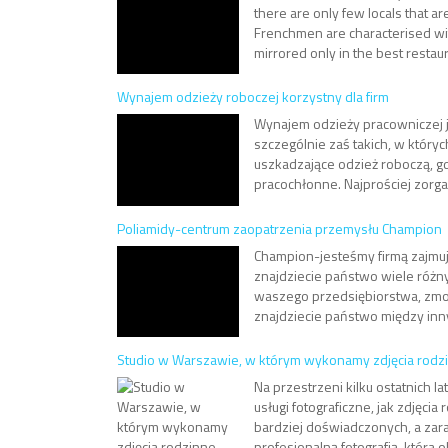
there are only few locals that ar
Frenchmen are characterised with
mirrored only in the best restaur
Wynajem odzieży roboczej korzystny dla firm
Wynajem odzieży pracowniczej j
szczególnie zaś takich, w który
uszkadzające odzież roboczą, gd
pracochłonne. Najprościej zorga
Poliamidy-centrum zaopatrzenia przemysłu Champion
Champion-jesteśmy firmą zajmuj
znajdziecie państwo wiele róż
waszego przedsiębiorstwa, zmode
znajdziecie państwo między inny
Studio w Warszawie, w którym wykonamy zdjęcia rodz
Na przestrzeni kilku ostatnich l
usługi fotograficzne, jak zdjęci
bardziej doświadczonych, a zar
profesjonalną fotografią, która o