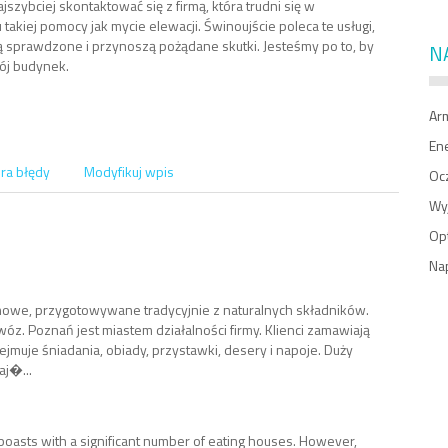
ajszybciej skontaktować się z firmą, która trudni się w
takiej pomocy jak mycie elewacji. Świnoujście poleca te usługi,
 sprawdzone i przynoszą pożądane skutki. Jesteśmy po to, by
N
ój budynek.
Ar
En
ra błędy
Modyfikuj wpis
Oc
Wy
Op
Na
owe, przygotowywane tradycyjnie z naturalnych składników.
óz. Poznań jest miastem działalności firmy. Klienci zamawiają
ejmuje śniadania, obiady, przystawki, desery i napoje. Duży
aj�...
 boasts with a significant number of eating houses. However,