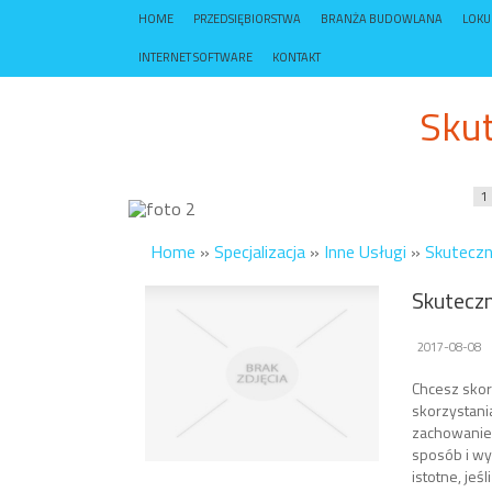
HOME
PRZEDSIĘBIORSTWA
BRANŻA BUDOWLANA
LOK
INTERNET SOFTWARE
KONTAKT
Skut
1
Home
»
Specjalizacja
»
Inne Usługi
»
Skuteczn
Skuteczn
2017-08-08
Chcesz skorz
skorzystani
zachowanie 
sposób i wy
istotne, jeś