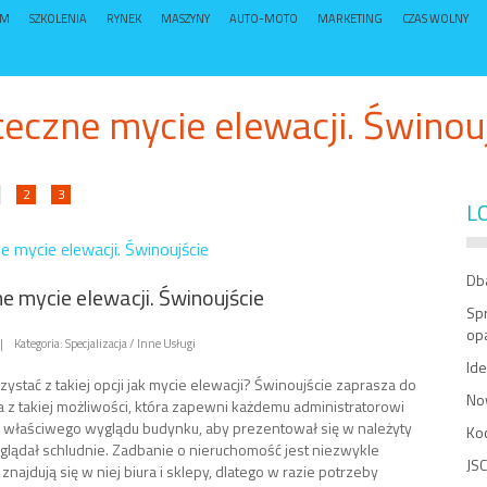
UM
SZKOLENIA
RYNEK
MASZYNY
AUTO-MOTO
MARKETING
CZAS WOLNY
eczne mycie elewacji. Świnou
2
3
L
e mycie elewacji. Świnoujście
Db
e mycie elewacji. Świnoujście
Sp
op
|
Kategoria: Specjalizacja / Inne Usługi
Ide
ystać z takiej opcji jak mycie elewacji? Świnoujście zaprasza do
No
a z takiej możliwości, która zapewni każdemu administratorowi
właściwego wyglądu budynku, aby prezentował się w należyty
Ko
glądał schludnie. Zadbanie o nieruchomość jest niezwykle
JSC
li znajdują się w niej biura i sklepy, dlatego w razie potrzeby