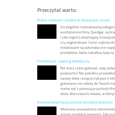
Przeczytać warto:
Bramy roletowe i uchylne w okazyjnych cenach
Szczególnie rozbudowaną kategor
asortymencie firmy Spedgar, są b
i cały region) obejmującą rozwiązan
czy segmentowe. Coraz częściej do t
instalowane są automatyczne napęd
produktów, także natrafimy tutaj na 
Freshdiet.pl - catering dietetyczny
Nie masz czasu gotować, więc jadasz
pośpiechu? Nie potrafisz prawidło
swojej diety i wciąż przybywa Ci k
gotowanie nie należy do Twoich mo
martw się! z pomocą przychodzi fres
dieta. Warszawa to miasto, w którym 
Dokumentacja haccp podczas produkcji żywności
Właściwie prowadzona dokumentac
proces produkcji żywności. Taki sys