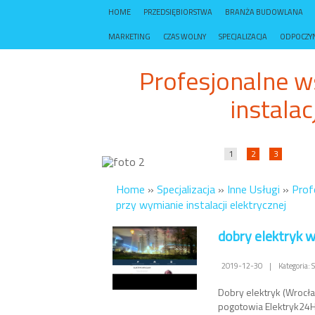
HOME
PRZEDSIĘBIORSTWA
BRANŻA BUDOWLANA
MARKETING
CZAS WOLNY
SPECJALIZACJA
ODPOCZY
Profesjonalne w
instalac
1
2
3
Home
»
Specjalizacja
»
Inne Usługi
»
Prof
przy wymianie instalacji elektrycznej
dobry elektryk 
2019-12-30
|
Kategoria: 
Dobry elektryk (Wrocław
pogotowia Elektryk24H