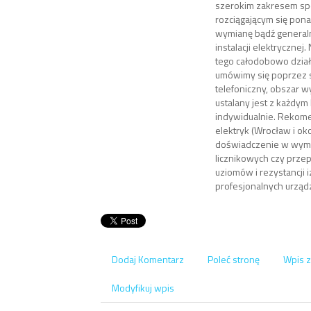
szerokim zakresem spec
rozciągającym się po
wymianę bądź general
instalacji elektrycznej.
tego całodobowo dział
umówimy się poprzez s
telefoniczny, obszar 
ustalany jest z każdym
indywidualnie. Reko
elektryk (Wrocław i ok
doświadczenie w wymia
licznikowych czy prze
uziomów i rezystancji i
profesjonalnych urzą
Dodaj Komentarz
Poleć stronę
Wpis z
Modyfikuj wpis