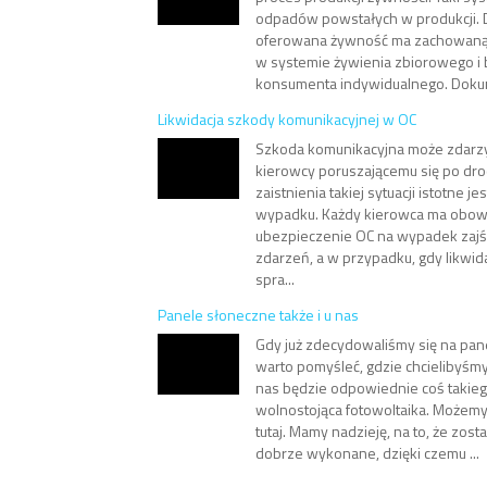
odpadów powstałych w produkcji. 
oferowana żywność ma zachowan
w systemie żywienia zbiorowego i
konsumenta indywidualnego. Dokum
Likwidacja szkody komunikacyjnej w OC
Szkoda komunikacyjna może zdarz
kierowcy poruszającemu się po dro
zaistnienia takiej sytuacji istotne je
wypadku. Każdy kierowca ma obo
ubezpieczenie OC na wypadek zajś
zdarzeń, a w przypadku, gdy likwid
spra...
Panele słoneczne także i u nas
Gdy już zdecydowaliśmy się na pan
warto pomyśleć, gdzie chcielibyśmy
nas będzie odpowiednie coś takiego
wolnostojąca fotowoltaika. Możemy n
tutaj. Mamy nadzieję, na to, że zos
dobrze wykonane, dzięki czemu ...