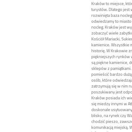
Kraków to miejsce, kt
turystów. Dlatego jest
rozwinięta baza nocle
odwiedzamy to miasto 
nocleg. Kraków jest w
zobaczyć wiele zabytkó
Kościół Mariacki, Sukie
kamienice. Wszystkie 
historię. W Krakowie zn
piękniejszych rynków 
są piękne kamienice, du
sklepów z pamiątkami.
pomieścić bardzo dużą 
osób, które odwiedzają
zatrzymują się w nim na
poszukiwany jest odpo
Kraków posiada ich wi
się miedzy innymi w Atl
doskonale usytuowany.
blisko, na rynek czy Wa
chodzić pieszo, zaws
komunikacją miejską. 