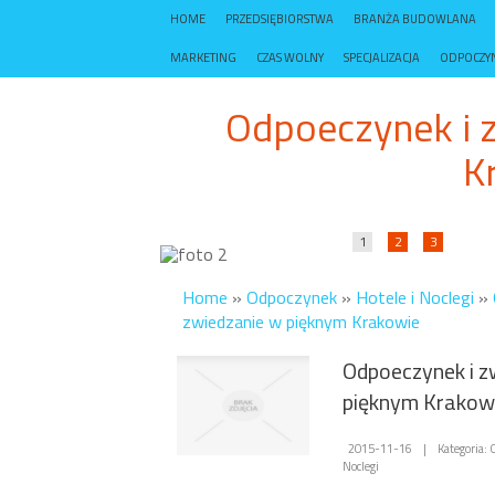
HOME
PRZEDSIĘBIORSTWA
BRANŻA BUDOWLANA
MARKETING
CZAS WOLNY
SPECJALIZACJA
ODPOCZY
Odpoeczynek i 
K
1
2
3
Home
»
Odpoczynek
»
Hotele i Noclegi
»
zwiedzanie w pięknym Krakowie
Odpoeczynek i z
pięknym Krakow
2015-11-16
|
Kategoria: 
Noclegi