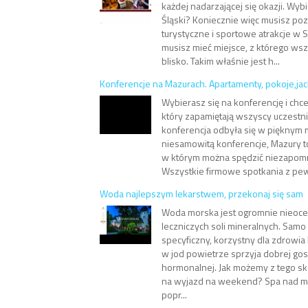
każdej nadarzającej się okazji. Wyb
Śląski? Koniecznie więc musisz po
turystyczne i sportowe atrakcje w S
musisz mieć miejsce, z którego wsz
blisko. Takim właśnie jest h...
Konferencje na Mazurach. Apartamenty, pokoje,jac
Wybierasz się na konferencję i chce
który zapamiętają wszyscy uczestn
konferencja odbyła się w pięknym 
niesamowitą konferencje, Mazury t
w którym można spędzić niezapomn
Wszystkie firmowe spotkania z pew
Woda najlepszym lekarstwem, przekonaj się sam
Woda morska jest ogromnie nieoc
leczniczych soli mineralnych. Sam
specyficzny, korzystny dla zdrowia 
w jod powietrze sprzyja dobrej go
hormonalnej. Jak możemy z tego s
na wyjazd na weekend? Spa nad 
popr...