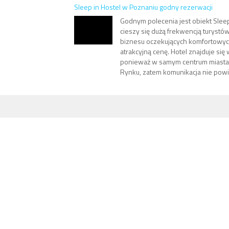
Sleep in Hostel w Poznaniu godny rezerwacji
Godnym polecenia jest obiekt Sleep
cieszy się dużą frekwencją turystów
biznesu oczekujących komfortowy
atrakcyjną cenę. Hotel znajduje się 
ponieważ w samym centrum miasta,
Rynku, zatem komunikacja nie powi