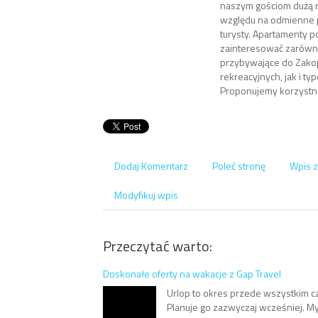
naszym gościom dużą 
względu na odmienne 
turysty. Apartamenty 
zainteresować zarów
przybywające do Zako
rekreacyjnych, jak i t
Proponujemy korzystn
Dodaj Komentarz
Poleć stronę
Wpis z
Modyfikuj wpis
Przeczytać warto:
Doskonałe oferty na wakacje z Gap Travel
Urlop to okres przede wszystkim 
Planuje go zazwyczaj wcześniej. My