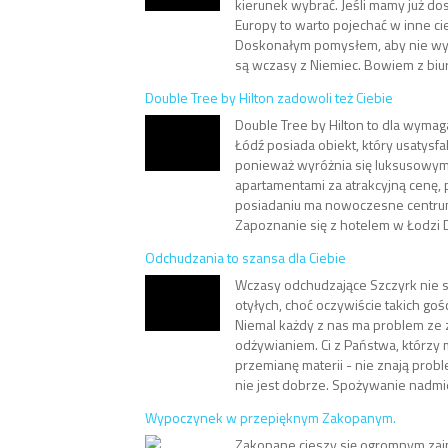
kierunek wybrać. Jeśli mamy już do
Europy to warto pojechać w inne ci
Doskonałym pomysłem, aby nie wy
są wczasy z Niemiec. Bowiem z biu
Double Tree by Hilton zadowoli też Ciebie
Double Tree by Hilton to dla wymaga
Łódź posiada obiekt, który usatysf
ponieważ wyróżnia się luksusowym
apartamentami za atrakcyjną cenę
posiadaniu ma nowoczesne centru
Zapoznanie się z hotelem w Łodzi D
Odchudzania to szansa dla Ciebie
Wczasy odchudzające Szczyrk nie s
otyłych, choć oczywiście takich go
Niemal każdy z nas ma problem z
odżywianiem. Ci z Państwa, którzy 
przemianę materii - nie znają prob
nie jest dobrze. Spożywanie nadmie
Wypoczynek w przepięknym Zakopanym.
Zakopane cieszy się ogromnym za