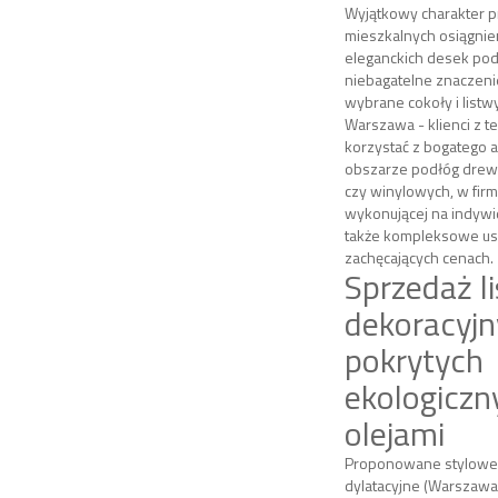
Wyjątkowy charakter p
mieszkalnych osiągnie
eleganckich desek po
niebagatelne znaczeni
wybrane cokoły i listwy
Warszawa - klienci z t
korzystać z bogatego 
obszarze podłóg drew
czy winylowych, w firm
wykonującej na indyw
także kompleksowe usłu
zachęcających cenach.
Sprzedaż l
dekoracyj
pokrytych
ekologiczn
olejami
Proponowane stylowe i
dylatacyjne (Warszawa 