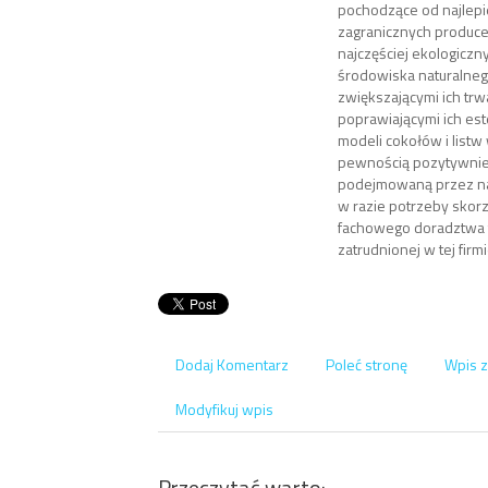
pochodzące od najlepi
zagranicznych produce
najczęściej ekologiczny
środowiska naturalnego 
zwiększającymi ich trwa
poprawiającymi ich este
modeli cokołów i list
pewnością pozytywnie
podejmowaną przez na
w razie potrzeby skorz
fachowego doradztwa 
zatrudnionej w tej firmi
Dodaj Komentarz
Poleć stronę
Wpis z
Modyfikuj wpis
Przeczytać warto: