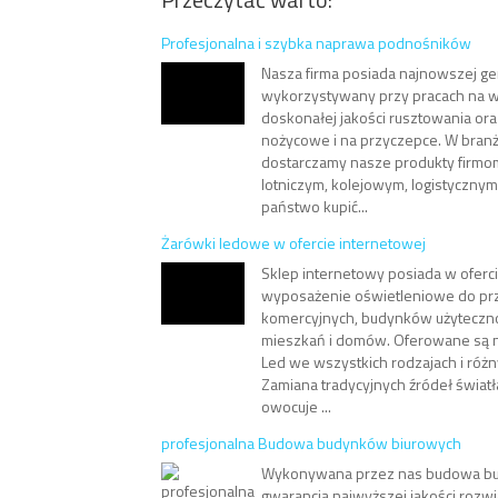
Profesjonalna i szybka naprawa podnośników
Nasza firma posiada najnowszej gen
wykorzystywany przy pracach na 
doskonałej jakości rusztowania or
nożycowe i na przyczepce. W branży
dostarczamy nasze produkty firm
lotniczym, kolejowym, logistyczny
państwo kupić...
Żarówki ledowe w ofercie internetowej
Sklep internetowy posiada w oferc
wyposażenie oświetleniowe do prz
komercyjnych, budynków użytecznoś
mieszkań i domów. Oferowane są
Led we wszystkich rodzajach i róż
Zamiana tradycyjnych źródeł światł
owocuje ...
profesjonalna Budowa budynków biurowych
Wykonywana przez nas budowa bu
gwarancja najwyższej jakości rozw