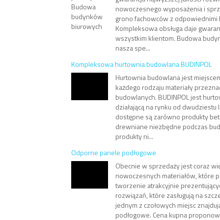
nowoczesnego wyposażenia i sprzę
grono fachowców z odpowiednimi kw
Kompleksowa obsługa daje gwaran
wszystkim klientom. Budowa budy
nasza spe...
Kompleksowa hurtownia budowlana BUDINPOL
Hurtownia budowlana jest miejsce
każdego rodzaju materiały przezna
budowlanych. BUDINPOL jest hurto
działającą na rynku od dwudziestu l
dostępne są zarówno produkty beto
drewniane niezbędne podczas bud
produkty ni...
Odporne panele podłogowe
Obecnie w sprzedaży jest coraz wię
nowoczesnych materiałów, które p
tworzenie atrakcyjnie prezentujący
rozwiązań, które zasługują na szcz
jednym z czołowych miejsc znajduj
podłogowe. Cena kupna proponowa