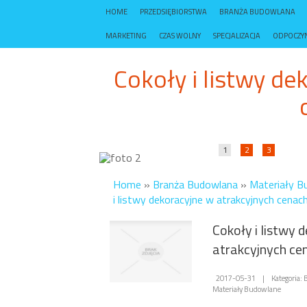
HOME
PRZEDSIĘBIORSTWA
BRANŻA BUDOWLANA
MARKETING
CZAS WOLNY
SPECJALIZACJA
ODPOCZY
Cokoły i listwy de
1
2
3
Home
»
Branża Budowlana
»
Materiały B
i listwy dekoracyjne w atrakcyjnych cenac
Cokoły i listwy 
atrakcyjnych ce
2017-05-31
|
Kategoria:
Materiały Budowlane