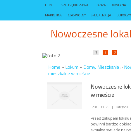
HOME
PRZEDSIĘBIORSTWA
BRANŻA BUDOWLANA
MARKETING
CZAS WOLNY
SPECJALIZACJA
ODPOCZY
Nowoczesne lokal
1
2
3
Home
»
Lokum
»
Domy, Mieszkania
»
Now
mieszkalne w mieście
Nowoczesne lok
w mieście
2015-11-25
|
Kategoria:
Przed zakupem lokalu 
powinni bardzo dokła
aktualną sytuację na ry