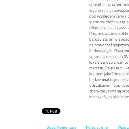
sposób można być pew
wybierze się rozwiąza
pod względem ceny i lo
warto zwrócić uwagę 
(Warszawa) z najwyższe
Proponowane obiekty 
bardzo staranny spos
najnowocześniejszych 
budowlanych. Poza tym
sprzedaż mieszkań (W
lokale bardzo zróżni
metrażu. Dzięki temu 
kupnem jakościowej ni
będzie miał najmniejsz
odszukaniem opcji idea
charakterystyczną pr
mieszkań, są niskie kos
Dodaj Komentarz
Poleć stronę
Wpis z