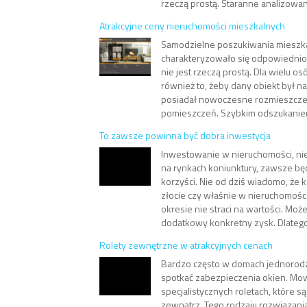
rzeczą prostą. Staranne analizowan
Atrakcyjne ceny nieruchomości mieszkalnych
Samodzielne poszukiwania mieszka
charakteryzowało się odpowiednio
nie jest rzeczą prostą. Dla wielu o
również to, żeby dany obiekt był n
posiadał nowoczesne rozmieszcze
pomieszczeń. Szybkim odszukaniem
To zawsze powinna być dobra inwestycja
Inwestowanie w nieruchomości, nie
na rynkach koniunktury, zawsze bę
korzyści. Nie od dziś wiadomo, że 
złocie czy właśnie w nieruchomośc
okresie nie straci na wartości. Moż
dodatkowy konkretny zysk. Dlatego 
Rolety zewnętrzne w atrakcyjnych cenach
Bardzo często w domach jednorod
spotkać zabezpieczenia okien. M
specjalistycznych roletach, które 
zewnątrz. Tego rodzaju rozwiązan