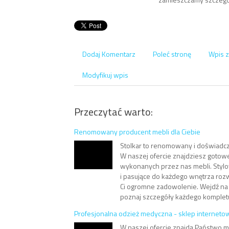
Dodaj Komentarz
Poleć stronę
Wpis z
Modyfikuj wpis
Przeczytać warto:
Renomowany producent mebli dla Ciebie
Stolkar to renomowany i doświadcz
W naszej ofercie znajdziesz gotow
wykonanych przez nas mebli. Stylo
i pasujące do każdego wnętrza roz
Ci ogromne zadowolenie. Wejdź na 
poznaj szczegóły każdego kompletu
Profesjonalna odzież medyczna - sklep interneto
W naszej ofercie znajdą Państwo m