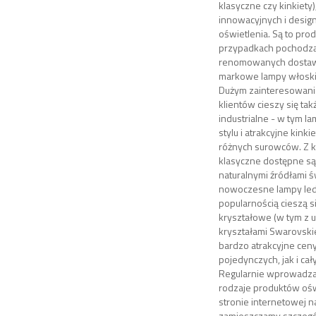
klasyczne czy kinkiety)
innowacyjnych i desig
oświetlenia. Są to pro
przypadkach pochodz
renomowanych dostaw
markowe lampy włosk
Dużym zainteresowan
klientów cieszy się tak
industrialne - w tym
stylu i atrakcyjne kink
różnych surowców. Z k
klasyczne dostępne są
naturalnymi źródłami św
nowoczesne lampy led
popularnością cieszą s
kryształowe (w tym z 
kryształami Swarovski
bardzo atrakcyjne cen
pojedynczych, jak i cał
Regularnie wprowadz
rodzaje produktów ośw
stronie internetowej 
zamieszczamy szczegół