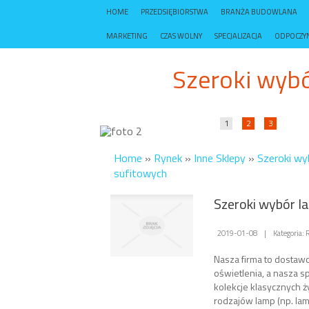
HOME
PRZEDSIĘBIORSTWA
BRANŻA BUDOWLANA
MARKETING
CZAS WOLNY
SPECJALIZACJA
ODPOCZY
Szeroki wyb
1
2
3
Home
»
Rynek
»
Inne Sklepy
»
Szeroki wy
sufitowych
Szeroki wybór l
2019-01-08
|
Kategoria: 
Nasza firma to dostawc
oświetlenia, a nasza s
kolekcje klasycznych ż
rodzajów lamp (np. la