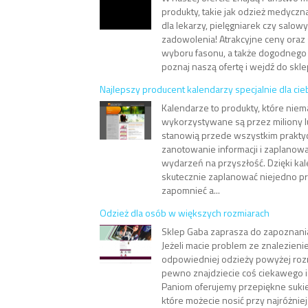
produkty, takie jak odzież medycz
dla lekarzy, pielęgniarek czy salow
zadowolenia! Atrakcyjne ceny oraz
wyboru fasonu, a także dogodnego r
poznaj naszą ofertę i wejdź do skle
Najlepszy producent kalendarzy specjalnie dla cie
Kalendarze to produkty, które niem
wykorzystywane są przez miliony l
stanowią przede wszystkim prakty
zanotowanie informacji i zaplanow
wydarzeń na przyszłość. Dzięki k
skutecznie zaplanować niejedno pr
zapomnieć a...
Odzież dla osób w większych rozmiarach
Sklep Gaba zaprasza do zapoznania 
Jeżeli macie problem ze znalezieni
odpowiedniej odzieży powyżej rozm
pewno znajdziecie coś ciekawego i 
Paniom oferujemy przepiękne sukie
które możecie nosić przy najróżniej