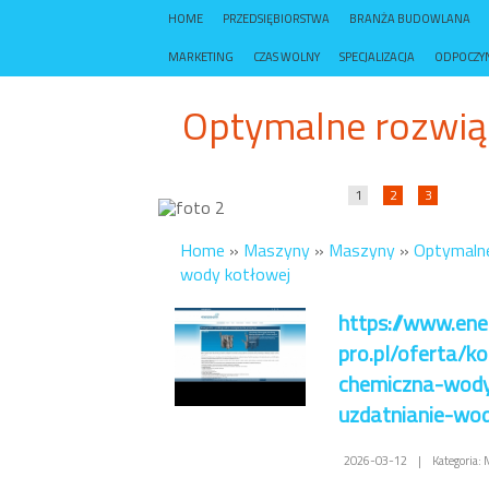
HOME
PRZEDSIĘBIORSTWA
BRANŻA BUDOWLANA
MARKETING
CZAS WOLNY
SPECJALIZACJA
ODPOCZY
Optymalne rozwią
1
2
3
Home
»
Maszyny
»
Maszyny
»
Optymalne
wody kotłowej
https://www.ene
pro.pl/oferta/ko
chemiczna-wod
uzdatnianie-wo
2026-03-12
|
Kategoria: