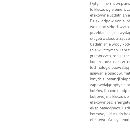
Optymalne rozwiązania
to kluczowy element z
efektywne uzdatnianie
Dzięki odpowiedniej o
wolna od szkodliwych 
przekłada się na wyda
długotrwałość urządz
Uzdatnianie wody kotł
rolę w utrzymaniu sp
grzewczych, redukując 
konieczność częstych
technologie pozwalają
usuwanie osadów, metal
innych substancji nie
zapewniając optymalne
kotłów. Dbanie o odp
kotłowej ma kluczowe 
efektywności energety
eksploatacyjnych. Uzd
kotłowej - klucz do be
efektywności systemó