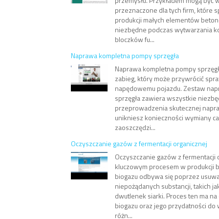
przemysłu. Przykładem mogą być wi
przeznaczone dla tych firm, które sp
produkcji małych elementów beton
niezbędne podczas wytwarzania ko
bloczków fu...
Naprawa kompletna pompy sprzęgła
Naprawa kompletna pompy sprzęgł
zabieg, który może przywrócić sp
napędowemu pojazdu. Zestaw na
sprzęgła zawiera wszystkie niezb
przeprowadzenia skutecznej napra
unikniesz konieczności wymiany ca
zaoszczędzi...
Oczyszczanie gazów z fermentacji organicznej
Oczyszczanie gazów z fermentacji o
kluczowym procesem w produkcji b
biogazu odbywa się poprzez usuwa
niepożądanych substancji, takich j
dwutlenek siarki. Proces ten ma na
biogazu oraz jego przydatności do
różn...