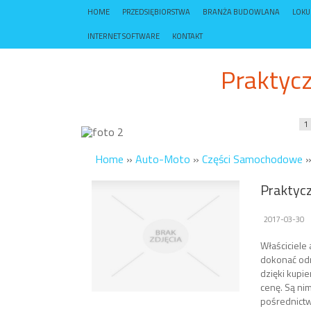
HOME
PRZEDSIĘBIORSTWA
BRANŻA BUDOWLANA
LOK
INTERNET SOFTWARE
KONTAKT
Praktycz
1
Home
»
Auto-Moto
»
Części Samochodowe
Praktycz
2017-03-30
Właściciele
dokonać od
dzięki kupi
cenę. Są ni
pośrednict