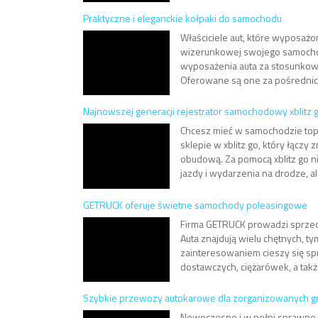
Praktyczne i eleganckie kołpaki do samochodu
Właściciele aut, które wyposaż
wizerunkowej swojego samochodu
wyposażenia auta za stosunkowo
Oferowane są one za pośrednict
Najnowszej generacji rejestrator samochodowy xblitz 
Chcesz mieć w samochodzie topo
sklepie w xblitz go, który łącz
obudową. Za pomocą xblitz go ni
jazdy i wydarzenia na drodze, ale
GETRUCK oferuje świetne samochody poleasingowe
Firma GETRUCK prowadzi sprzed
Auta znajdują wielu chętnych, ty
zainteresowaniem cieszy się sp
dostawczych, ciężarówek, a także
Szybkie przewozy autokarowe dla zorganizowanych g
Nowoczesne i w pełni sprawne t