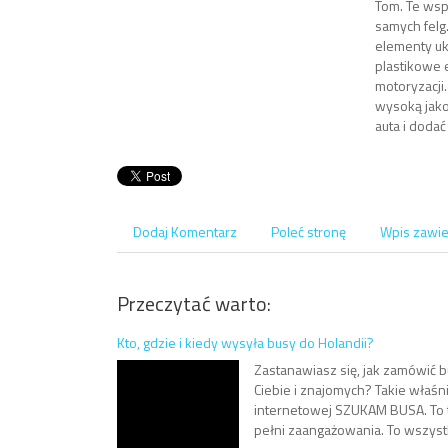
Tom. Te wsp
samych felg
elementy uk
plastikowe 
motoryzacji
wysoką jako
auta i dodać
Dodaj Komentarz
Poleć stronę
Wpis zawie
Przeczytać warto:
Kto, gdzie i kiedy wysyła busy do Holandii?
Zastanawiasz się, jak zamówić 
Ciebie i znajomych? Takie właśn
internetowej SZUKAM BUSA. To tu 
pełni zaangażowania. To wszystk