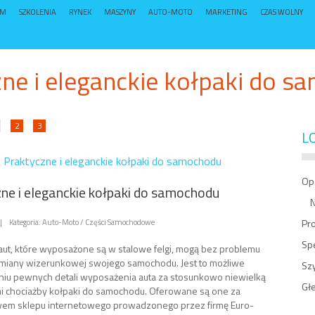
UM
SZKOLENIA
RYNEK
MASZYNY
AUTO-MOTO
MARKETING
CZAS WOLNY
ne i eleganckie kołpaki do 
2
3
L
»
Praktyczne i eleganckie kołpaki do samochodu
Op
ne i eleganckie kołpaki do samochodu
Na
|
Kategoria: Auto-Moto / Części Samochodowe
Pr
Sp
 aut, które wyposażone są w stalowe felgi, mogą bez problemu
miany wizerunkowej swojego samochodu. Jest to możliwe
Sz
eniu pewnych detali wyposażenia auta za stosunkowo niewielką
Gł
mi chociażby kołpaki do samochodu. Oferowane są one za
wem sklepu internetowego prowadzonego przez firmę Euro-