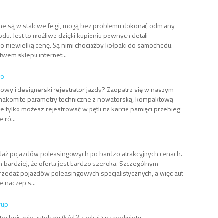
one są w stalowe felgi, mogą bez problemu dokonać odmiany
. Jest to możliwe dzięki kupieniu pewnych detali
 niewielką cenę. Są nimi chociażby kołpaki do samochodu.
wem sklepu internet...
go
wy i designerski rejestrator jazdy? Zaopatrz się w naszym
y znakomite parametry techniczne z nowatorską, kompaktową
e tylko możesz rejestrować w pętli na karcie pamięci przebieg
 ró...
aż pojazdów poleasingowych po bardzo atrakcyjnych cenach.
m bardziej, że oferta jest bardzo szeroka. Szczególnym
rzedaż pojazdów poleasingowych specjalistycznych, a więc aut
 naczep s...
rup
echnicznie autokary (Łódź) czekają na podmioty