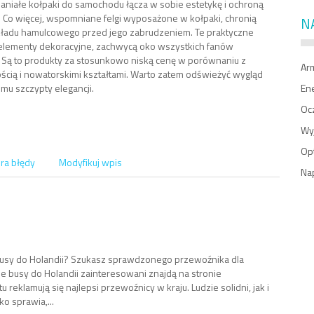
aniałe kołpaki do samochodu łącza w sobie estetykę i ochroną
. Co więcej, wspomniane felgi wyposażone w kołpaki, chronią
N
ładu hamulcowego przed jego zabrudzeniem. Te praktyczne
elementy dekoracyjne, zachwycą oko wszystkich fanów
. Są to produkty za stosunkowo niską cenę w porównaniu z
Ar
ścią i nowatorskimi kształtami. Warto zatem odświeżyć wygląd
 mu szczypty elegancji.
En
Oc
Wy
Op
ra błędy
Modyfikuj wpis
Na
busy do Holandii? Szukasz sprawdzonego przewoźnika dla
ie busy do Holandii zainteresowani znajdą na stronie
reklamują się najlepsi przewoźnicy w kraju. Ludzie solidni, jak i
o sprawia,...