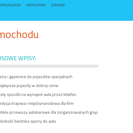
SPECJALIZACJA
ODPOCZYNEK
ZDROWIE
samochodu
OSOWE WPISY:
ony i gąsienice do pojazdów specjalnych
jlepsze pojazdy w dobrej cenie
osty sposób na wynajem auta przez telefon
edycja krajowa i międzynarodowa dla firm
ybkie przewozy autokarowe dla zorganizowanych grup
ebokość bieżnika opony do auta