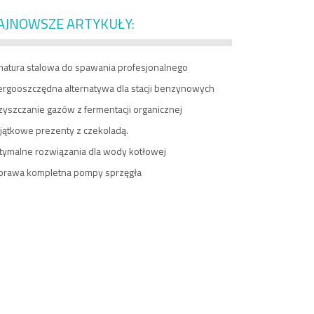
AJNOWSZE ARTYKUŁY:
matura stalowa do spawania profesjonalnego
ergooszczędna alternatywa dla stacji benzynowych
zyszczanie gazów z fermentacji organicznej
jątkowe prezenty z czekoladą.
tymalne rozwiązania dla wody kotłowej
prawa kompletna pompy sprzęgła