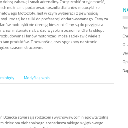
ący dobrą zabawę i smak adrenaliny. Chcąc zrobić przyjemność,
nich można mu podarować koszulki dla fanów motocykli ze
N
rnetowego Motozloty. Jest w czym wybierać i z pewnością
styl i rodzaj koszulki do preferencji obdarowywanego. Ceny za
 fanów motocykli nie drenują kieszeni. Ceny są do przyjęcia a
Ar
nania i materiału na bardzo wysokim poziomie. Oferta sklepu
 rozbudowana i fanów motoryzacji może zaciekawić wiele z
En
 tam produktów. Z pewnością czas spędzony na stronie
Oc
będzie czasem straconym.
Wy
Op
Na
ra błędy
Modyfikuj wpis
ień Dziecka stwarzają rodzicom i wychowawcom niepowtarzalną
m dzieciom niebanalnego scenariusza takiego wyjątkowego