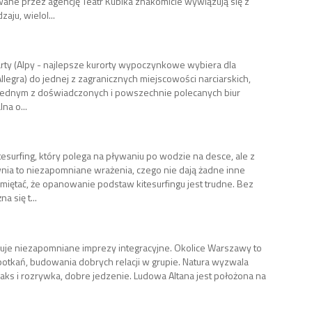
owane przez agencję Teatr Kubika znakomicie wywiązują się z
ju, wielol...
arty (Alpy - najlepsze kurorty wypoczynkowe wybiera dla
llegra) do jednej z zagranicznych miejscowości narciarskich,
z jednym z doświadczonych i powszechnie polecanych biur
na o...
itesurfing, który polega na pływaniu po wodzie na desce, ale z
ia to niezapomniane wrażenia, czego nie dają żadne inne
miętać, że opanowanie podstaw kitesurfingu jest trudne. Bez
 się t...
uje niezapomniane imprezy integracyjne. Okolice Warszawy to
otkań, budowania dobrych relacji w grupie. Natura wyzwala
laks i rozrywka, dobre jedzenie. Ludowa Altana jest położona na