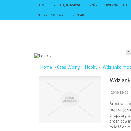
HOME
PRZEDSIĘBIORSTWA
BRANŻA BUDOWLANA
LOK
INTERNET SOFTWARE
KONTAKT
1
Home
»
Czas Wolny
»
Hobby
»
Wdzianko moto
Wdzianko
2019-12-05
Środowisko 
pojawiają si
choppery, a
zróżnicowani
miłość do m