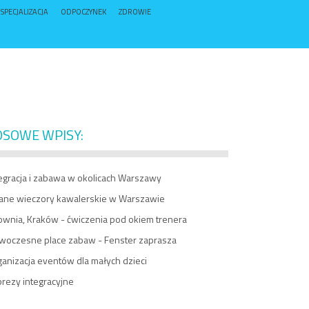
SPECJALIZACJA
ODPOCZYNEK
ZDROWIE
OSOWE WPISY:
egracja i zabawa w okolicach Warszawy
ane wieczory kawalerskie w Warszawie
ownia, Kraków - ćwiczenia pod okiem trenera
woczesne place zabaw - Fenster zaprasza
anizacja eventów dla małych dzieci
rezy integracyjne