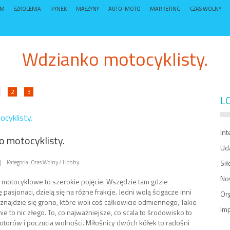
UM
SZKOLENIA
RYNEK
MASZYNY
AUTO-MOTO
MARKETING
CZAS WOLNY
Wdzianko motocyklisty.
2
3
L
cyklisty.
Int
 motocyklisty.
Ud
|
Kategoria: Czas Wolny / Hobby
Sił
No
motocyklowe to szerokie pojęcie. Wszędzie tam gdzie
ę pasjonaci, dzielą się na różne frakcje. Jedni wolą ścigacze inni
Org
 znajdzie się grono, które woli coś całkowicie odmiennego, Takie
Imp
e to nic złego. To, co najważniejsze, co scala to środowisko to
otorów i poczucia wolności. Miłośnicy dwóch kółek to radośni