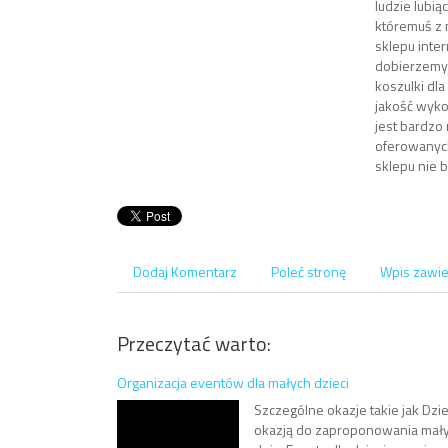
ludzie lubi
któremuś z 
sklepu inte
dobierzemy 
koszulki dla
jakość wyko
jest bardzo
oferowanych
sklepu nie 
Dodaj Komentarz
Poleć stronę
Wpis zawie
Przeczytać warto:
Organizacja eventów dla małych dzieci
Szczególne okazje takie jak Dz
okazją do zaproponowania mały