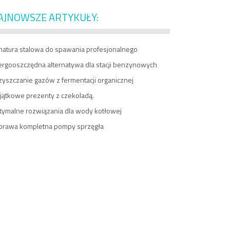
AJNOWSZE ARTYKUŁY:
matura stalowa do spawania profesjonalnego
ergooszczędna alternatywa dla stacji benzynowych
zyszczanie gazów z fermentacji organicznej
jątkowe prezenty z czekoladą.
tymalne rozwiązania dla wody kotłowej
prawa kompletna pompy sprzęgła