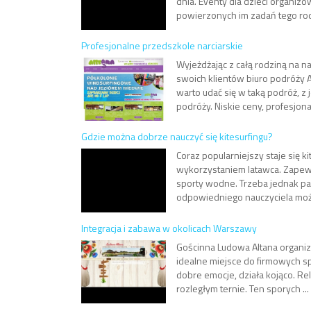
dnia. Eventy dla dzieci organiz
powierzonych im zadań tego rodza
Profesjonalne przedszkole narciarskie
Wyjeżdżając z całą rodziną na n
swoich klientów biuro podróży A
warto udać się w taką podróż, 
podróży. Niskie ceny, profesjonal
Gdzie można dobrze nauczyć się kitesurfingu?
Coraz popularniejszy staje się k
wykorzystaniem latawca. Zapewn
sporty wodne. Trzeba jednak pa
odpowiedniego nauczyciela można
Integracja i zabawa w okolicach Warszawy
Gościnna Ludowa Altana organiz
idealne miejsce do firmowych sp
dobre emocje, działa kojąco. Re
rozległym ternie. Ten sporych ...