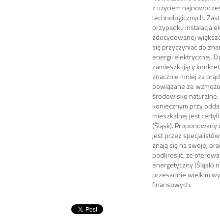
z użyciem najnowocze
technologicznych. Zas
przypadku instalacja e
zdecydowanej większ
się przyczyniać do zn
energii elektrycznej. D
zamieszkujący konkretn
znacznie mniej za prąd
powiązane ze wzmożon
środowisko naturalne
koniecznym przy odda
mieszkalnej jest certy
(Śląsk). Proponowan
jest przez specjalistó
znają się na swojej pra
podkreślić, że oferowan
energetyczny (Śląsk) ni
przesadnie wielkim w
finansowych.