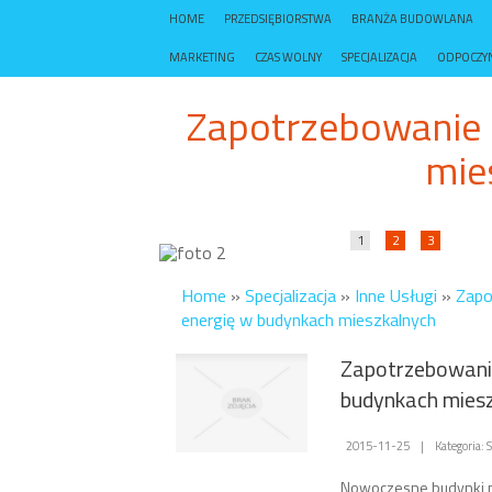
HOME
PRZEDSIĘBIORSTWA
BRANŻA BUDOWLANA
MARKETING
CZAS WOLNY
SPECJALIZACJA
ODPOCZY
Zapotrzebowanie 
mie
1
2
3
Home
»
Specjalizacja
»
Inne Usługi
»
Zapo
energię w budynkach mieszkalnych
Zapotrzebowanie
budynkach mies
2015-11-25
|
Kategoria: 
Nowoczesne budynki m