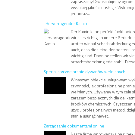
zapraszamy! Gwarantujemy ogromn
wysokiej jakości obsługę. Wykonuj
jednoraz...
Hervorragender Kamin
Der Kamin kann perfekt funktionier
wir alles richtig an unsere Bedürf
achten wir auf schachtabdeckung ed
auch, dass dies eine der besten Lös
wichtig sind. Dann bestellen wir viel
schachtabdeckung edelstahl . Diese 
Specjalistyczne pranie dywanów wełnianych
W naszym obiekcie usługowym wyk
czynności, jak profesjonalne pran
wełnianych. Używamy w tym celu s
zarazem bezpiecznych dla delikatn
środków chemicznych. Czyszczenie
użyciu profesjonalnych metod, dzi
stanie usunąć nawet...
Zarządzanie dokumentami online
Nasza firma wprowadziła na ryne