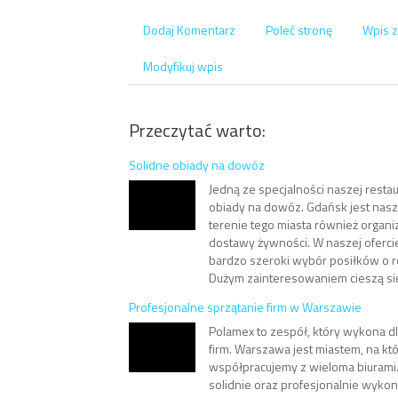
Dodaj Komentarz
Poleć stronę
Wpis z
Modyfikuj wpis
Przeczytać warto:
Solidne obiady na dowóz
Jedną ze specjalności naszej restaur
obiady na dowóz. Gdańsk jest naszą 
terenie tego miasta również organ
dostawy żywności. W naszej oferci
bardzo szeroki wybór posiłków o 
Dużym zainteresowaniem cieszą się p
Profesjonalne sprzątanie firm w Warszawie
Polamex to zespół, który wykona dl
firm. Warszawa jest miastem, na kt
współpracujemy z wieloma biurami. J
solidnie oraz profesjonalnie wykon