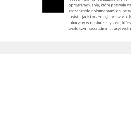
oprogramowanie, które pozwala na 
zarządzanie dokumentami online w
instytucjach i przedsiębiorstwach. J
intuicyjny w obsłudze system, któr
wiele czynności administracyjnych 