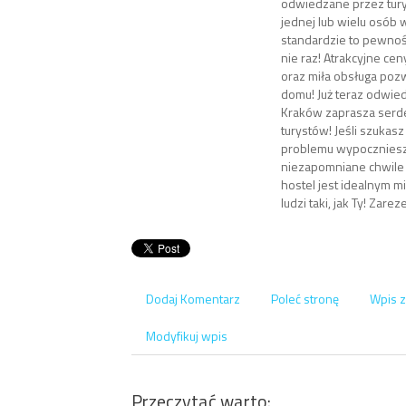
odwiedzane przez tury
jednej lub wielu osób
standardzie to pewnoś
nie raz! Atrakcyjne ceny
oraz miła obsługa pozwo
domu! Już teraz odwied
Kraków zaprasza serd
turystów! Jeśli szukasz
problemu wypoczniesz
niezapomniane chwile
hostel jest idealnym m
ludzi taki, jak Ty! Zare
Dodaj Komentarz
Poleć stronę
Wpis z
Modyfikuj wpis
Przeczytać warto: