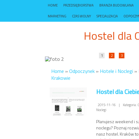
HOME
PRZEDSIĘBIORSTWA
BRANŻA BUDOWLANA
MARKETING
CZAS WOLNY
SPECJALIZACJA
ODPOCZY
Hostel dla 
1
2
3
Home
»
Odpoczynek
»
Hotele i Noclegi
»
Krakowie
Hostel dla Cieb
2015-11-16
|
Kategoria: 
Noclegi
Planujesz weekend i s
noclegu? Poznaj rozwiąz
nasz hostel. Kraków to