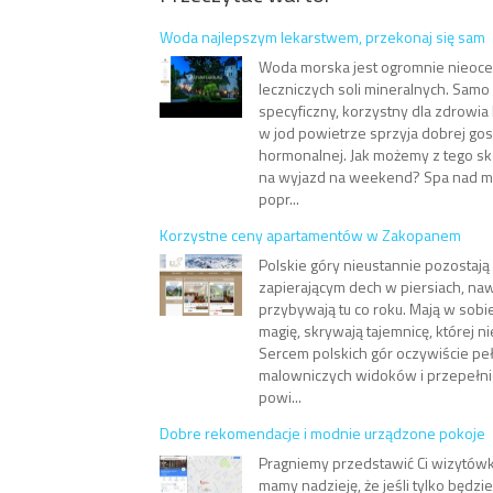
Woda najlepszym lekarstwem, przekonaj się sam
Woda morska jest ogromnie nieoc
leczniczych soli mineralnych. Sam
specyficzny, korzystny dla zdrowia 
w jod powietrze sprzyja dobrej go
hormonalnej. Jak możemy z tego s
na wyjazd na weekend? Spa nad 
popr...
Korzystne ceny apartamentów w Zakopanem
Polskie góry nieustannie pozostaj
zapierającym dech w piersiach, naw
przybywają tu co roku. Mają w sobi
magię, skrywają tajemnicę, której n
Sercem polskich gór oczywiście pe
malowniczych widoków i przepełn
powi...
Dobre rekomendacje i modnie urządzone pokoje
Pragniemy przedstawić Ci wizytówk
mamy nadzieję, że jeśli tylko będzi