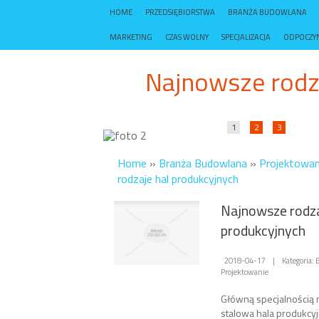
HOME
PRZEDSIĘBIORSTWA
BRANŻA BUDOWLANA
MARKETING
CZAS WOLNY
SPECJALIZACJA
ODPOCZY
Najnowsze rodz
1
2
3
Home
»
Branża Budowlana
»
Projektowan
rodzaje hal produkcyjnych
Najnowsze rodza
produkcyjnych
2018-04-17
|
Kategoria:
Projektowanie
Główną specjalnością 
stalowa hala produkcyj