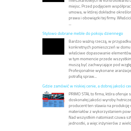
mieszkaniowych w kontrolowaniu ta
miejsc. Przed podjęciem współprac
umowa, w której dokładne określo
prawa i obowiązki tej firmy. Właścic
...
Stylowo dobrane meble do pokoju dziennego
Bardzo ważną rzeczą, w przypadku
konkretnych pomieszczeń w domu 
właściwe dopasowanie elementów
w tym momencie przede wszystkim 
muszą być zachwycające pod wzgl
Profesjonalnie wykonane aranżacj
potrafią spraw...
Gdzie zamówić w niskiej cenie, a dobrej jakości c
PRIMO STAL to firma, która oferuje
doskonałej jakości wyroby hutnicz
producent ten stawia na produkcj
materiałów z wykorzystaniem pow
Nad wszystkim natomiast czuwa szt
jednostki, a więc inżynierów z wiel