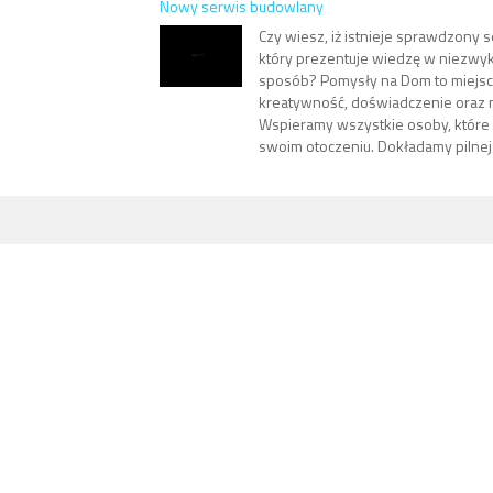
Nowy serwis budowlany
Czy wiesz, iż istnieje sprawdzony 
który prezentuje wiedzę w niezwyk
sposób? Pomysły na Dom to miejsce,
kreatywność, doświadczenie oraz 
Wspieramy wszystkie osoby, które 
swoim otoczeniu. Dokładamy pilnej u