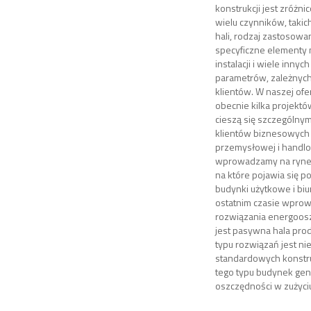
konstrukcji jest zróżni
wielu czynników, takich
hali, rodzaj zastosowa
specyficzne elementy
instalacji i wiele inny
parametrów, zależnyc
klientów. W naszej ofer
obecnie kilka projektó
cieszą się szczególny
klientów biznesowych 
przemysłowej i handlo
wprowadzamy na rynek
na które pojawia się p
budynki użytkowe i biu
ostatnim czasie wpro
rozwiązania energoos
jest pasywna hala pro
typu rozwiązań jest ni
standardowych konstruk
tego typu budynek gen
oszczędności w zużyciu