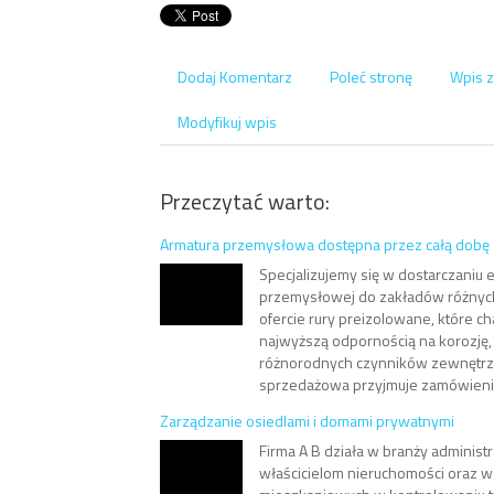
Dodaj Komentarz
Poleć stronę
Wpis z
Modyfikuj wpis
Przeczytać warto:
Armatura przemysłowa dostępna przez całą dobę
Specjalizujemy się w dostarczaniu
przemysłowej do zakładów różnyc
ofercie rury preizolowane, które ch
najwyższą odpornością na korozję,
różnorodnych czynników zewnętrzn
sprzedażowa przyjmuje zamówienia
Zarządzanie osiedlami i domami prywatnymi
Firma A B działa w branży administ
właścicielom nieruchomości oraz w