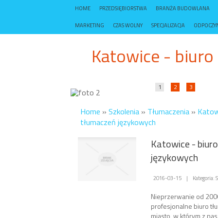
HOME
PRZEDSIĘBIORSTWA
BRANŻA BUDOWLANA
MARKETING
CZAS WOLNY
SPECJALIZACJA
ODPOCZY
Katowice - biur
1
2
3
Home
»
Szkolenia
»
Tłumaczenia
»
Katowi
tłumaczeń językowych
Katowice - biur
językowych
2016-03-15
|
Kategoria:
Nieprzerwanie od 2006
profesjonalne biuro tł
miasto, w którym z nas