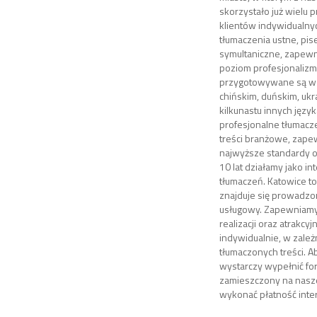
skorzystało już wielu 
klientów indywidualn
tłumaczenia ustne, pi
symultaniczne, zapewn
poziom profesjonalizmu
przygotowywane są w j
chińskim, duńskim, ukr
kilkunastu innych jęz
profesjonalne tłumacz
treści branżowe, zape
najwyższe standardy ob
10 lat działamy jako i
tłumaczeń. Katowice to
znajduje się prowadzo
usługowy. Zapewniamy 
realizacji oraz atrakcyj
indywidualnie, w zależ
tłumaczonych treści. A
wystarczy wypełnić fo
zamieszczony na nasze
wykonać płatność inte