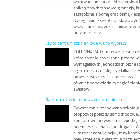
wprowadzana przez Ministerstwo E
znikną dotychczasowe gimnazja, kt
zastąpione siódmą oraz ósmą klas
Dlatego wiele szkół podstawowych
wszystkich nowych uczniów, prze
oraz moderniz...
Czy to centrum szkoleniowe warto wybrać?
KOLUMNA PARK to nowoczesne cen
które zostało stworzone przede ws
wymagających jednostkach bizneso
tego miejsca znajduje się kilka prze
nowoczesnych sal szkoleniowych.
również odpowiednim nagłośnieniem
światow...
Nauka jazdy w komfortowych warunkach
Powszechnie szanowana szkoła ja
propozycji pojazdy samochodowe, 
komfortowe przyswajanie wiedzy z
przemieszczania się po drogach. 
auta reprezentują najwyższy komfo
najważniejsze gwarantują bezpiec