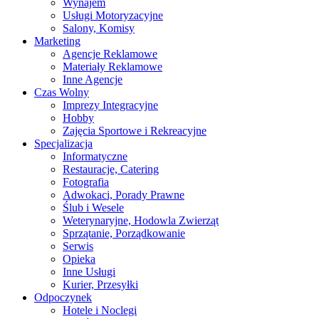
Wynajem
Usługi Motoryzacyjne
Salony, Komisy
Marketing
Agencje Reklamowe
Materiały Reklamowe
Inne Agencje
Czas Wolny
Imprezy Integracyjne
Hobby
Zajęcia Sportowe i Rekreacyjne
Specjalizacja
Informatyczne
Restauracje, Catering
Fotografia
Adwokaci, Porady Prawne
Ślub i Wesele
Weterynaryjne, Hodowla Zwierząt
Sprzątanie, Porządkowanie
Serwis
Opieka
Inne Usługi
Kurier, Przesyłki
Odpoczynek
Hotele i Noclegi