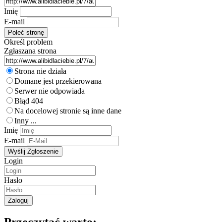
Imię
E-mail
Określ problem
Zgłaszana strona
Strona nie działa
Domane jest przekierowana
Serwer nie odpowiada
Błąd 404
Na docelowej stronie są inne dane
Inny ...
Imię
E-mail
Login
Hasło
Przeczytać warto: