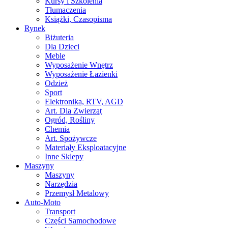
Kursy i Szkolenia
Tłumaczenia
Książki, Czasopisma
Rynek
Biżuteria
Dla Dzieci
Meble
Wyposażenie Wnętrz
Wyposażenie Łazienki
Odzież
Sport
Elektronika, RTV, AGD
Art. Dla Zwierząt
Ogród, Rośliny
Chemia
Art. Spożywcze
Materiały Eksploatacyjne
Inne Sklepy
Maszyny
Maszyny
Narzędzia
Przemysł Metalowy
Auto-Moto
Transport
Części Samochodowe