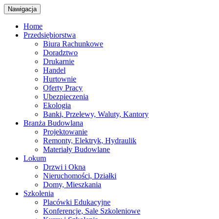
Nawigacja
Home
Przedsiębiorstwa
Biura Rachunkowe
Doradztwo
Drukarnie
Handel
Hurtownie
Oferty Pracy
Ubezpieczenia
Ekologia
Banki, Przelewy, Waluty, Kantory
Branża Budowlana
Projektowanie
Remonty, Elektryk, Hydraulik
Materiały Budowlane
Lokum
Drzwi i Okna
Nieruchomości, Działki
Domy, Mieszkania
Szkolenia
Placówki Edukacyjne
Konferencje, Sale Szkoleniowe