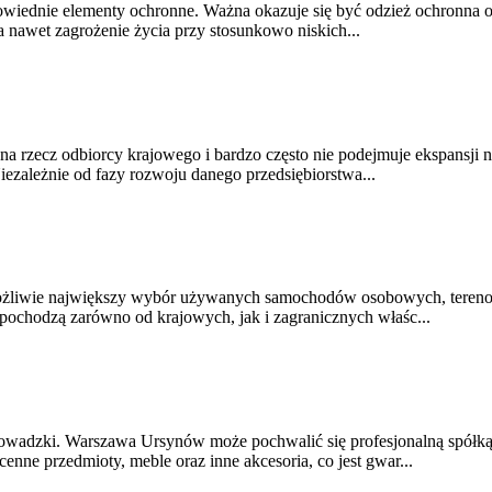
iednie elementy ochronne. Ważna okazuje się być odzież ochronna o
 nawet zagrożenie życia przy stosunkowo niskich...
na rzecz odbiorcy krajowego i bardzo często nie podejmuje ekspansji n
iezależnie od fazy rozwoju danego przedsiębiorstwa...
liwie największy wybór używanych samochodów osobowych, terenowy
ochodzą zarówno od krajowych, jak i zagranicznych właśc...
adzki. Warszawa Ursynów może pochwalić się profesjonalną spółką 
ne przedmioty, meble oraz inne akcesoria, co jest gwar...